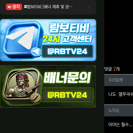
공지
⛔람보티비 [배너 제휴 및 공식 입점 문의 안내]
⛔람보티비 [포인트: 상품전환 및 제휴전환 안내]
⛔람보티비 [정회원 등급UP! 안내사항]
⛔람보티비 [채팅방 이용시 주의사항]
⛔람보티비 [공식보증업체 안내]
관련자료
댓글
2
개
우리함께
우리함께
나도 열무국수
노지심님
노지심
아아는 필수...