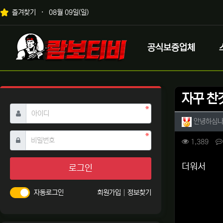
상단 네비
즐겨찾기
08월 09일(일)
메인 메뉴
로고
공식보증업체
자꾸 찬
필수
아이디
작성자 
안녕하심
필수
비밀번호
컨텐츠 
조회
1,389
본문
더워서
로그인
자동로그인
회원가입
정보찾기