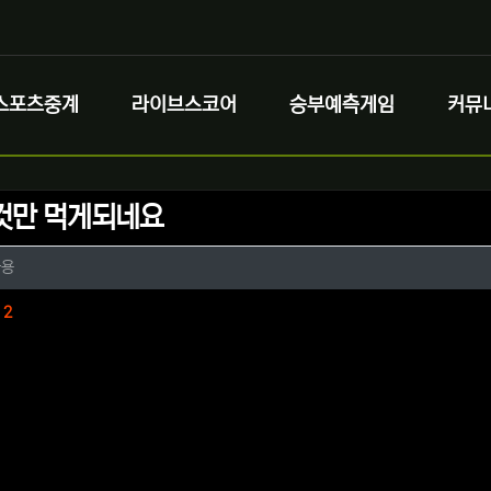
스포츠중계
라이브스코어
승부예측게임
커뮤
것만 먹게되네요
정보
작성
나용
정보
댓글
2