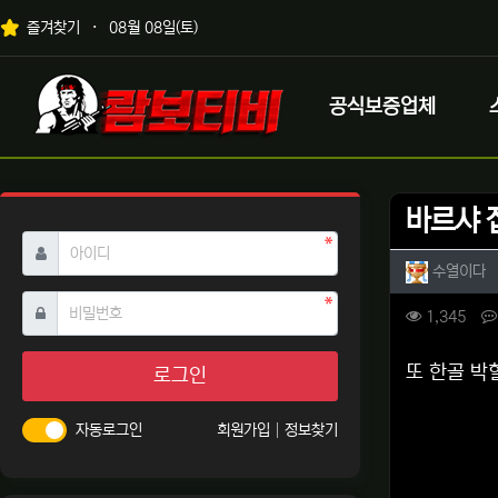
상단 네비
즐겨찾기
08월 08일(토)
메인 메뉴
로고
공식보증업체
바르샤 
필수
아이디
작성자 
작
수열이다
필수
비밀번호
컨텐츠 
조회
1,345
본문
또 한골 박
로그인
자동로그인
회원가입
정보찾기