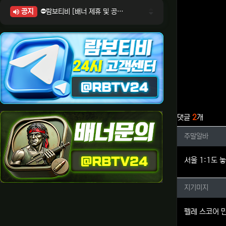
공지
⛔람보티비 [배너 제휴 및 공식 입점 문의 안내]
⛔람보티비 [포인트: 상품전환 및 제휴전환 안내]
⛔람보티비 [정회원 등급UP! 안내사항]
⛔람보티비 [채팅방 이용시 주의사항]
⛔람보티비 [공식보증업체 안내]
관련자료
댓글
2
개
주말알바
주말알바
서울 1:1도 
지기미지
지기미지
펠레 스코어 