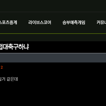
스포츠중계
라이브스코어
승부예측게임
커뮤
접대축구하냐
정보
성
정보
댓글
2
힐거 같은데