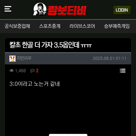
공식보증업체
스포츠중계
라이브스코어
승부예측게임
칼초 한골 더 가자 3.5옵인데 ㅠㅠ
작성자 정보
작성
작성일
지민이꾸
2025.08.01 01:11
컨텐츠 정보
목록
조회
댓글
1,468
2
본문
3;0이라고 노는거 같네