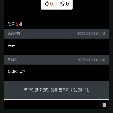
0
0
추천
비추천
관련자료
댓글
2
개
조승완형님의 댓글
작성일
조승완형
2025.08.01 01:18
ㅠㅠ
투니스님의 댓글
작성일
투니스
2025.08.01 01:20
이대로 끝?
로그인한 회원만 댓글 등록이 가능합니다.
목록