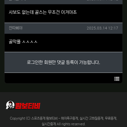
사보도 없는데 골스는 무조건 이겨야조
깐따삐야님의 댓글
작성일
깐따삐야
2025.03.14 12:17
골막폴 ㅅㅅㅅㅅ
로그인한 회원만 댓글 등록이 가능합니다.
목록
Copyright (C) 스포츠중계 람보티비 - 해외축구중계, 실시간 고화질중계, 무료중계,
실시간중계 All rights reserved.