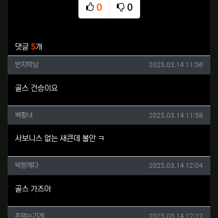
0
0
추천
비추천
관련자료
댓글
5
개
반지락님님의 댓글
작성일
반지락님
2025.03.14 11:56
골스 건승이요
백황녀님의 댓글
작성일
백황녀
2025.03.14 11:59
사보니스 없는 새큰데 불안 ㅋ
박짱깨다님의 댓글
작성일
박짱깨다
2025.03.14 12:04
골스 가즈아
돈먹는기게님의 댓글
작성일
돈먹는기게
2025.03.14 12:12