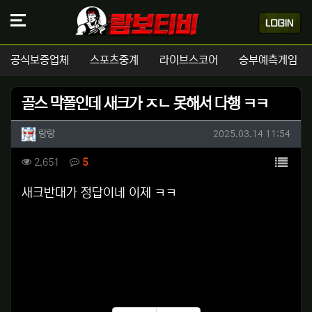
공식보증업체
스포츠중계
라이브스코어
승부예측게임
골스 막폴인데 새크가 ㅈㄴ 못해서 다행 ㅋㅋ
작성자 정보
작성
작성일
랑랑
2025.03.14 11:54
컨텐츠 정보
목록
조회
댓글
2,651
5
본문
새크반대가 정답이네 이제 ㅋㅋ