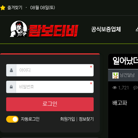
상단 네비
즐겨찾기
08월 08일(토)
메인 메뉴
로고
공식보증업체
일어났더
필수
아이디
작성자 
작
남건달남
필수
비밀번호
컨텐츠 
조회
1,721
본문
배고파
로그인
자동로그인
회원가입
정보찾기