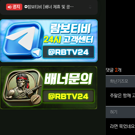
공지
⛔람보티비 [배너 제휴 및 공식 입점 문의 안내]
⛔람보티비 [포인트: 상품전환 및 제휴전환 안내]
⛔람보티비 [정회원 등급UP! 안내사항]
⛔람보티비 [채팅방 이용시 주의사항]
⛔람보티비 [공식보증업체 안내]
관련자료
댓글
2
개
화난기즈
화난기즈모
주말은 짱깨 
혀기님의
혀기
라면 묵었네요