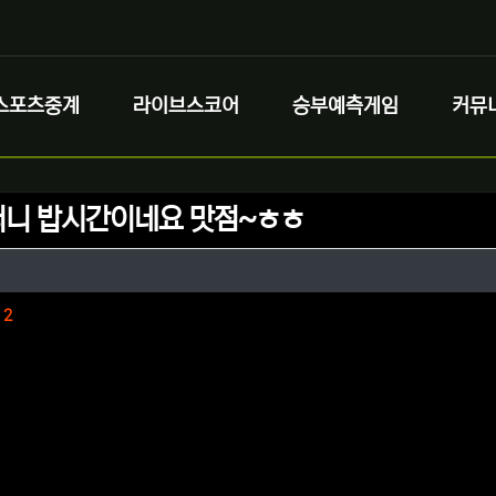
스포츠중계
라이브스코어
승부예측게임
커뮤
니 밥시간이네요 맛점~ㅎㅎ
정보
성
정보
댓글
2