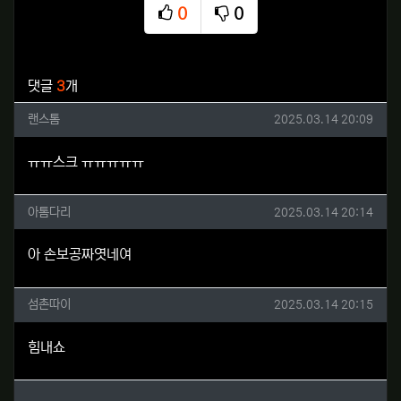
0
0
추천
비추천
관련자료
댓글
3
개
랜스톰님의 댓글
작성일
랜스톰
2025.03.14 20:09
ㅠㅠ스크 ㅠㅠㅠㅠㅠ
아톰다리님의 댓글
작성일
아톰다리
2025.03.14 20:14
아 손보공짜엿네여
섬촌따이님의 댓글
작성일
섬촌따이
2025.03.14 20:15
힘내쇼