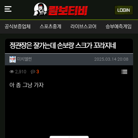
공식보증업체
스포츠중계
라이브스코어
승부예측게임
정관장은 잘가는데 손보랑 스크가 꼬라지네
작성자 정보
작성
작성일
미치앨런
2025.03.14 20:08
컨텐츠 정보
목록
조회
댓글
2,910
3
본문
아 좀 그냥 가자