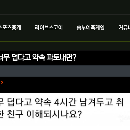
스포츠중계
라이브스코어
승부예측게임
커뮤
너무 덥다고 약속 파토내면?
정보
작성
토
정보
댓글
2