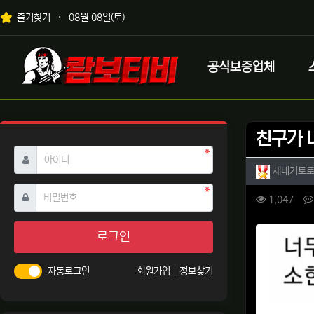
상단 네비
즐겨찾기
08월 08일(토)
메인 메뉴
로고
공식보증업체
친구가 
필수
아이디
작성자 
새내기토
필수
비밀번호
컨텐츠 
조회
1,047
본문
로그인
자동로그인
회원가입
정보찾기