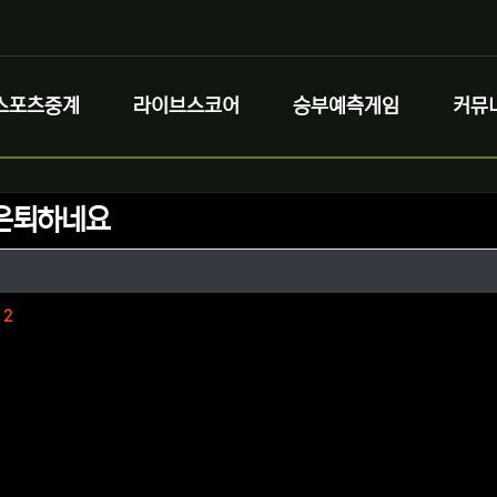
스포츠중계
라이브스코어
승부예측게임
커뮤
은퇴하네요
정보
성
정보
댓글
2