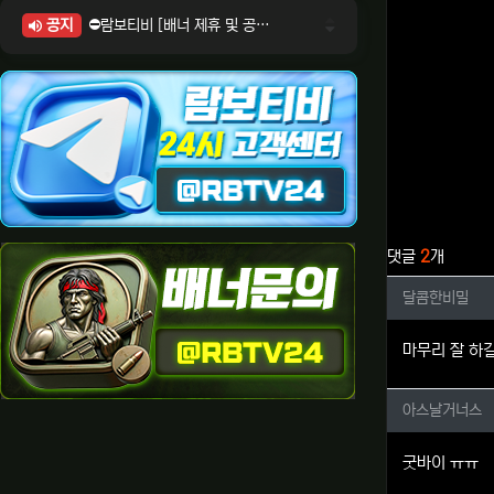
공지
⛔람보티비 [배너 제휴 및 공식 입점 문의 안내]
⛔람보티비 [포인트: 상품전환 및 제휴전환 안내]
⛔람보티비 [정회원 등급UP! 안내사항]
⛔람보티비 [채팅방 이용시 주의사항]
⛔람보티비 [공식보증업체 안내]
관련자료
댓글
2
개
달콤한비
달콤한비밀
마무리 잘 하길
아스날거
아스날거너스
굿바이 ㅠㅠ