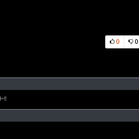
0
0
추천
비
밀님의 댓글
~!!
너스님의 댓글