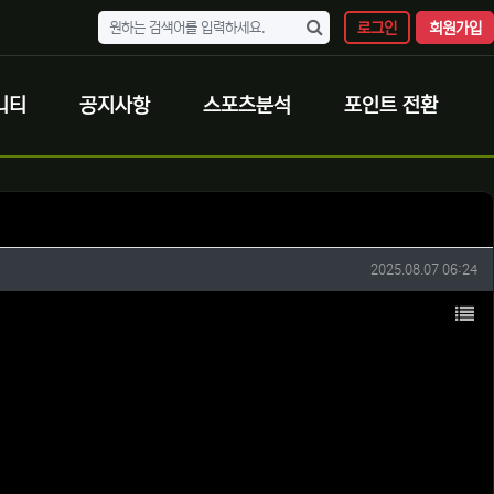
로그인
회원가입
니티
공지사항
스포츠분석
포인트 전환
작성일
2025.08.07 06:24
목