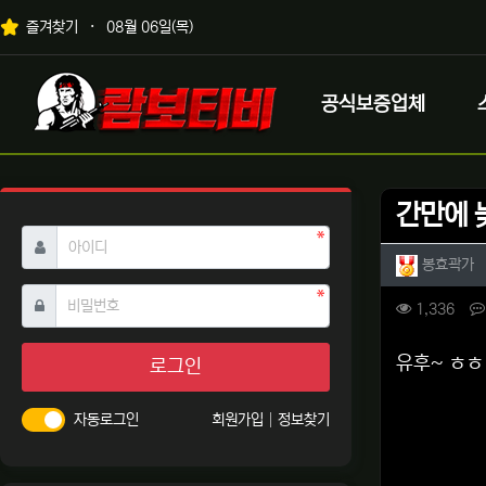
상단 네비
즐겨찾기
08월 06일(목)
메인 메뉴
로고
공식보증업체
간만에 
필수
아이디
작성자 
작
봉효곽가
필수
비밀번호
컨텐츠 
조회
1,336
본문
유후~ ㅎㅎ
로그인
자동로그인
회원가입
정보찾기