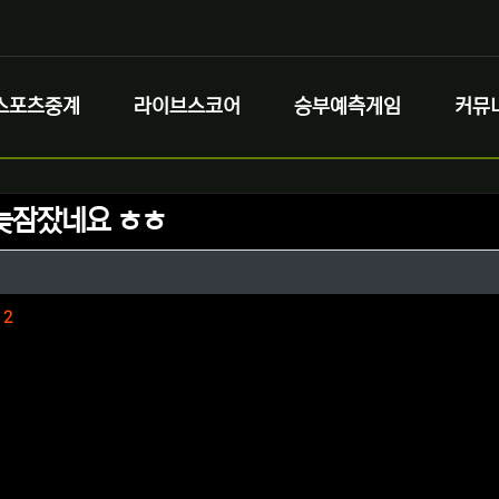
스포츠중계
라이브스코어
승부예측게임
커뮤
늦잠잤네요 ㅎㅎ
정보
성
정보
댓글
2