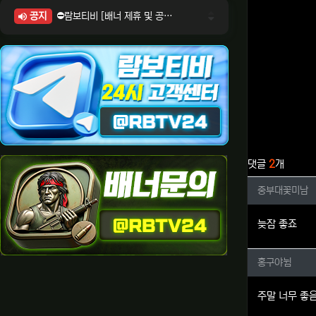
공지
⛔람보티비 [배너 제휴 및 공식 입점 문의 안내]
⛔람보티비 [포인트: 상품전환 및 제휴전환 안내]
⛔람보티비 [정회원 등급UP! 안내사항]
⛔람보티비 [채팅방 이용시 주의사항]
⛔람보티비 [공식보증업체 안내]
관련자료
댓글
2
개
중부대꽃
중부대꽃미남
늦잠 좋죠
홍구야뉨
홍구야뉨
주말 너무 좋