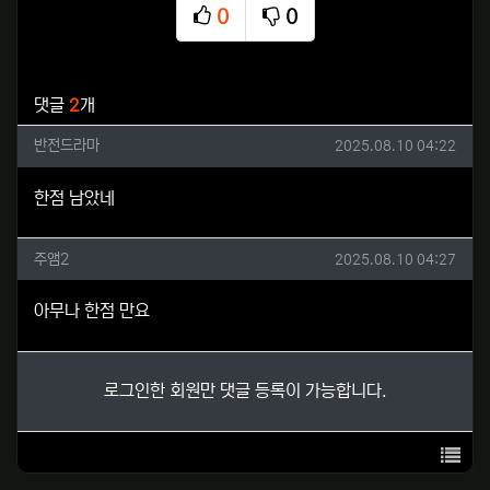
0
0
추천
비추천
관련자료
댓글
2
개
반전드라마님의 댓글
작성일
반전드라마
2025.08.10 04:22
한점 남았네
주앰2님의 댓글
작성일
주앰2
2025.08.10 04:27
아무나 한점 만요
로그인한 회원만 댓글 등록이 가능합니다.
목록