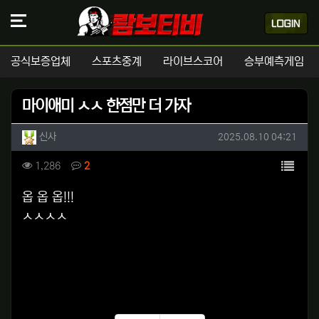
공식보증업체
스포츠중계
라이브스코어
승부예측게임
마이애미 ㅅㅅ 한점만 더 가자
작성자 정보
작성
작성일
신사
2025.08.10 04:21
컨텐츠 정보
목록
조회
댓글
1,286
2
본문
옵 옵 옵!!!
ㅅㅅㅅㅅ