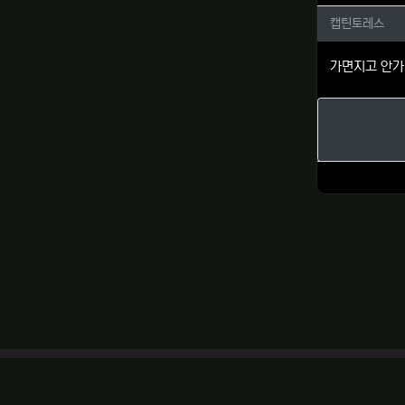
캡틴토레
캡틴토레스
가면지고 안가