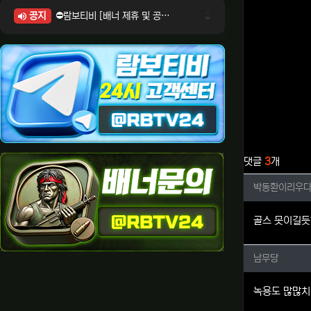
공지
⛔람보티비 [배너 제휴 및 공식 입점 문의 안내]
⛔람보티비 [포인트: 상품전환 및 제휴전환 안내]
⛔람보티비 [정회원 등급UP! 안내사항]
⛔람보티비 [채팅방 이용시 주의사항]
⛔람보티비 [공식보증업체 안내]
관련자료
댓글
3
개
박동환이
박동환이리우
골스 못이길듯
남무당님
남무당
녹용도 많많치