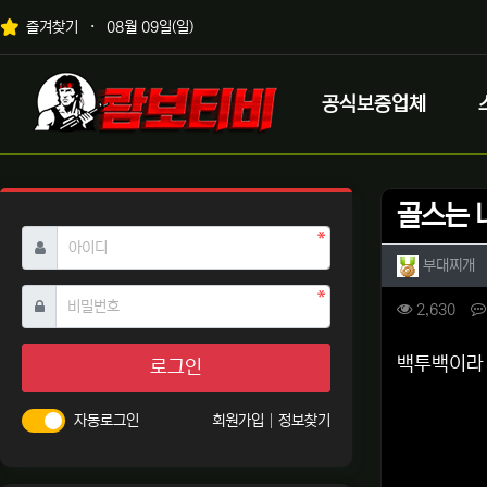
상단 네비
즐겨찾기
08월 09일(일)
메인 메뉴
로고
공식보증업체
골스는 
필수
아이디
작성자 
작
부대찌개
필수
비밀번호
컨텐츠 
조회
2,630
본문
백투백이라
로그인
자동로그인
회원가입
정보찾기