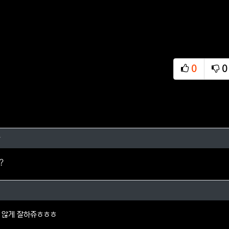
0
0
추천
비
리우다님의 댓글
다
?
의 댓글
 않게 잘하쥬ㅎㅎㅎ