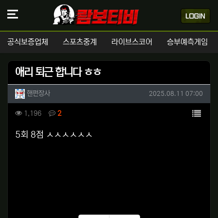
공식보증업체
스포츠중계
라이브스코어
승부예측게임
애리 퇴근 합니다 ㅎㅎ
작성자 정보
작성
작성일
핸펀장사
2025.08.11 07:00
컨텐츠 정보
목록
조회
댓글
1,196
2
본문
5회 8점 ㅅㅅㅅㅅㅅㅅ