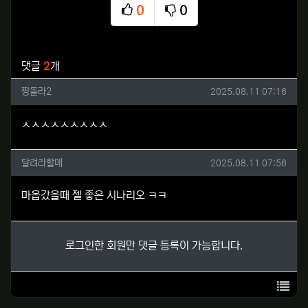
0
0
추천
비추천
관련자료
댓글
2
개
짱돌라2님의 댓글
작성일
짱돌라2
2025.08.11 07:16
ㅅㅅㅅㅅㅅㅅㅅㅅㅅ
달려라할매님의 댓글
작성일
달려라할매
2025.08.11 07:56
마옵갔을때 젤 좋은 시나리오 ㅋㅋ
로그인한 회원만 댓글 등록이 가능합니다.
목록