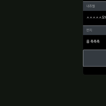
내츄럴님
내츄럴
ㅅㅅㅅㅅㅅ오
짠지님의
짠지
옵 축축축