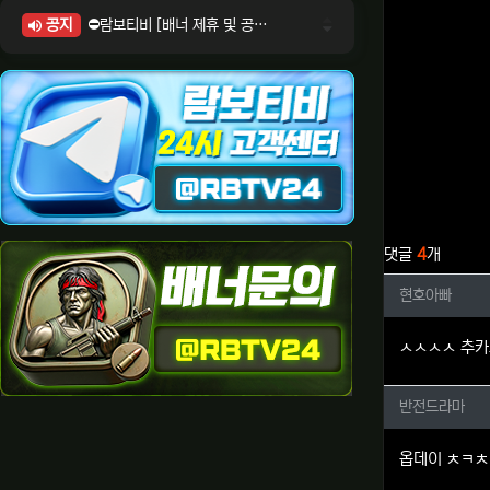
공지
⛔람보티비 [배너 제휴 및 공식 입점 문의 안내]
⛔람보티비 [포인트: 상품전환 및 제휴전환 안내]
⛔람보티비 [정회원 등급UP! 안내사항]
⛔람보티비 [채팅방 이용시 주의사항]
⛔람보티비 [공식보증업체 안내]
관련자료
댓글
4
개
현호아빠
현호아빠
ㅅㅅㅅㅅ 추카
반전드라
반전드라마
옵데이 ㅊㅋ