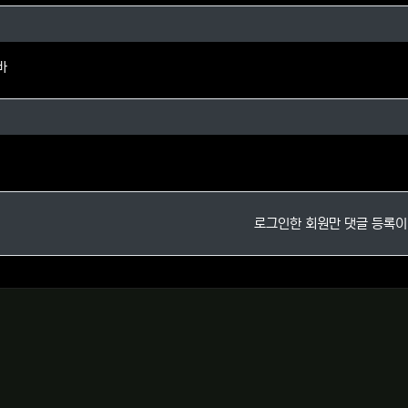
의 댓글
바
 댓글
로그인한 회원만 댓글 등록이