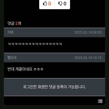
0
0
추천
비추천
관련자료
댓글
2
개
차태님의 댓글
작성일
차태
2025.03.19 09:33
ㅋㅋㅋㅋㅋㅋㅋㅋㅋㅋㅋㅋㅋㅋㅋㅋ
빨강새님의 댓글
작성일
빨강새
2025.03.19 10:15
반대 개꿀이네요 ㅎㅎㅎ
로그인한 회원만 댓글 등록이 가능합니다.
목록