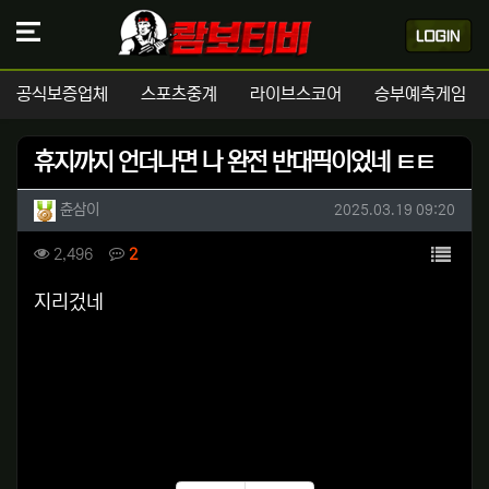
공식보증업체
스포츠중계
라이브스코어
승부예측게임
휴지까지 언더나면 나 완전 반대픽이었네 ㅌㅌ
작성자 정보
작성
작성일
츈삼이
2025.03.19 09:20
컨텐츠 정보
목록
조회
댓글
2,496
2
본문
지리겄네