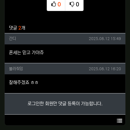
0
0
추천
비추천
관련자료
댓글
2
개
간디님의 댓글
작성일
간디
2025.08.12 15:49
폰세는 믿고 가야쥬
불러줘잉님의 댓글
작성일
불러줘잉
2025.08.12 16:20
잘해주겠죠 ㅎㅎ
로그인한 회원만 댓글 등록이 가능합니다.
목록