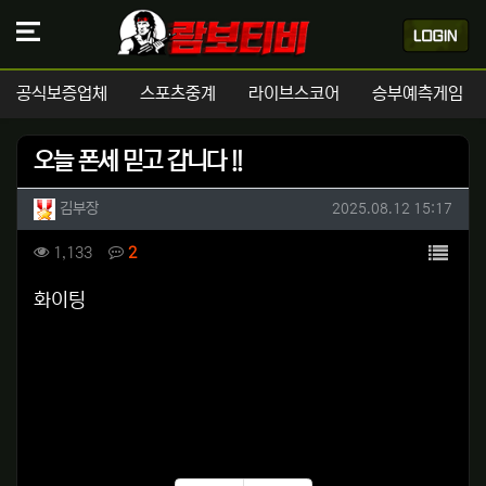
공식보증업체
스포츠중계
라이브스코어
승부예측게임
오늘 폰세 믿고 갑니다 !!
작성자 정보
작성
작성일
김부장
2025.08.12 15:17
컨텐츠 정보
목록
조회
댓글
1,133
2
본문
화이팅