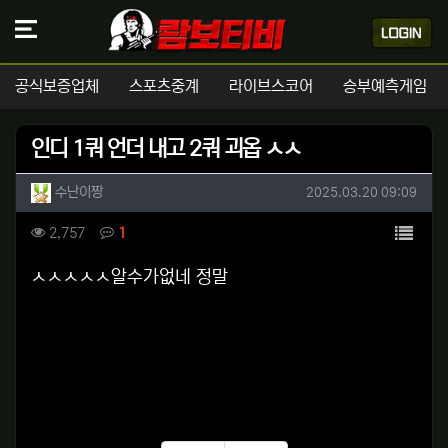
공식보증업체
스포츠중계
라이브스코어
승부예측게임
인디 1쿼 언더 내고 2쿼 괴옵 ㅅㅅ
작성자 정보
작성
작성일
수난이짱
2025.03.20 09:09
컨텐츠 정보
목록
조회
댓글
2,757
1
본문
ㅅㅅㅅㅅㅅ알수가없네 정말