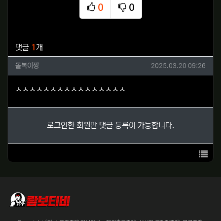
0
0
추천
비추천
관련자료
댓글
1
개
돌복이짱님의 댓글
작성일
돌복이짱
2025.03.20 09:26
ㅅㅅㅅㅅㅅㅅㅅㅅㅅㅅㅅㅅㅅㅅㅅㅅ
로그인한 회원만 댓글 등록이 가능합니다.
목록