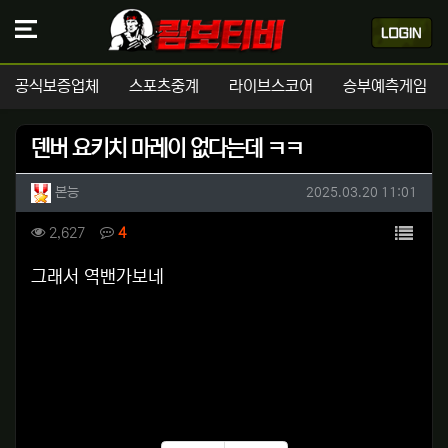
공식보증업체
스포츠중계
라이브스코어
승부예측게임
덴버 요키치 마레이 없다는데 ㅋㅋ
작성자 정보
작성
작성일
본능
2025.03.20 11:01
컨텐츠 정보
목록
조회
댓글
2,627
4
본문
그래서 역밴가보네