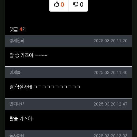
0
0
추천
비추천
관련자료
댓글
4
개
황제임돠님의 댓글
작성일
황제임돠
2025.03.20 11:20
랄 승 가즈아 ~~~~
이재돌님의 댓글
작성일
이재돌
2025.03.20 11:40
랄 학살가네 ㅋㅋㅋㅋㅋㅋㅋㅋㅋㅋㅋ
안되나요님의 댓글
작성일
안되나요
2025.03.20 12:47
랄승 가즈아
독사아빠님의 댓글
작성일
독사아빠
2025.03.20 13:03