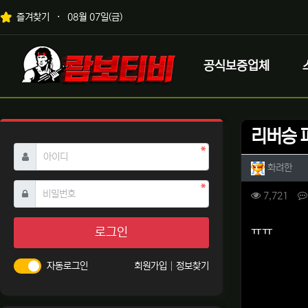
상단 네비
즐겨찾기
08월 07일(금)
메인 메뉴
로고
공식보증업체
리버승 
필수
아이디
작성자 
작성
화려한
필수
비밀번호
컨텐츠 
조회
7,721
본문
ㅠㅠ
로그인
자동로그인
회원가입
정보찾기