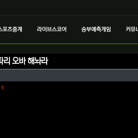
스포츠중계
라이브스코어
승부예측게임
커뮤
파리 오바 해놔라
정보
정보
댓글
1