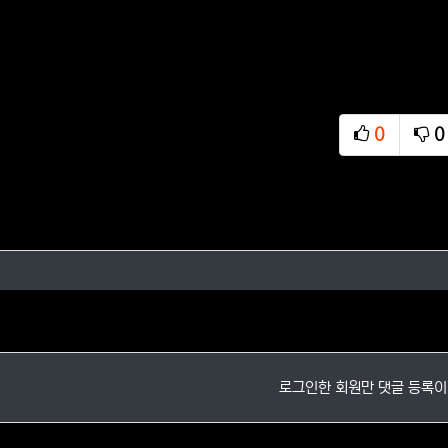
0
0
추천
비
가자님의 댓글
로그인한 회원만 댓글 등록이