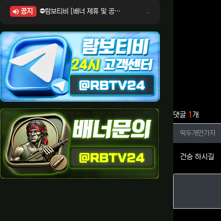
공지
⛔람보티비 [배너 제휴 및 공식 입점 문의 안내]
⛔람보티비 [포인트: 상품전환 및 제휴전환 안내]
⛔람보티비 [정회원 등급UP! 안내사항]
⛔람보티비 [채팅방 이용시 주의사항]
⛔람보티비 [공식보증업체 안내]
관련자료
댓글
1
개
딱두개만
딱두개만가자
건승 하시길