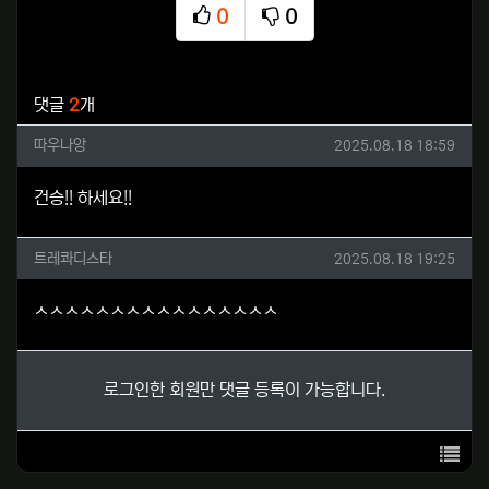
0
0
추천
비추천
관련자료
댓글
2
개
따우나앙님의 댓글
작성일
따우나앙
2025.08.18 18:59
건승!! 하세요!!
트레콰디스타님의 댓글
작성일
트레콰디스타
2025.08.18 19:25
ㅅㅅㅅㅅㅅㅅㅅㅅㅅㅅㅅㅅㅅㅅㅅㅅ
로그인한 회원만 댓글 등록이 가능합니다.
목록