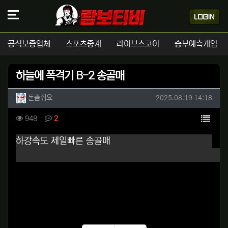
공식보증업체
스포츠중계
라이브스코어
승부예측게임
하늘에 폭격기 B-2 송골매
작성자 정보
작성
작성일
돈좀줘요
2025.08.19 14:18
컨텐츠 정보
목록
조회
댓글
948
2
본문
하강속도 제일빠른 송골매