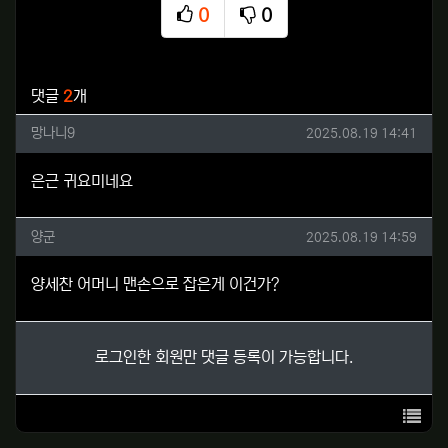
0
0
추천
비추천
관련자료
댓글
2
개
망나니9님의 댓글
작성일
망나니9
2025.08.19 14:41
은근 귀요미네요
양군님의 댓글
작성일
양군
2025.08.19 14:59
양세찬 어머니 맨손으로 잡은게 이건가?
로그인한 회원만 댓글 등록이 가능합니다.
목록