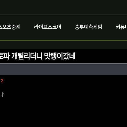
스포츠중계
라이브스코어
승부예측게임
커뮤
로파 개털리더니 맛탱이갔네
정보
성
정보
댓글
2
냐