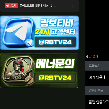
공지
⛔람보티비 [배너 제휴 및 공식 입점 문의 안내]
⛔람보티비 [포인트: 상품전환 및 제휴전환 안내]
⛔람보티비 [정회원 등급UP! 안내사항]
⛔람보티비 [채팅방 이용시 주의사항]
⛔람보티비 [공식보증업체 안내]
관련자료
댓글
2
개
포돌스키
포돌스키
경기 많은데 
앙큼한분
앙큼한분뇨
플젠 안좋다고