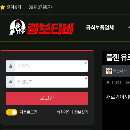
상단 네비
즐겨찾기
08월 07일(금)
메인 메뉴
로고
공식보증업체
플젠 유
필수
아이디
작성자 
작
박달나무
필수
비밀번호
컨텐츠 
조회
1,041
본문
새로가야되
로그인
자동로그인
회원가입
정보찾기