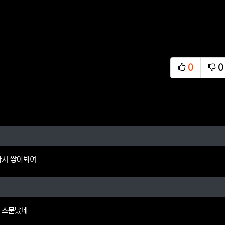
0
0
추천
비
님의 댓글
다시 쌓아봐여
뇨님의 댓글
 소문났네