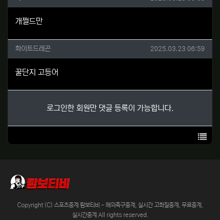
개쩔드만
화이트드레곤님의 댓글
작성일
화이트드레곤
2025.03.23 06:59
꿀단지 고등어
로그인한 회원만 댓글 등록이 가능합니다.
목록
Copyright (C) 스포츠중계 람보티비 - 해외축구중계, 실시간 고화질중계, 무료중계,
실시간중계 All rights reserved.