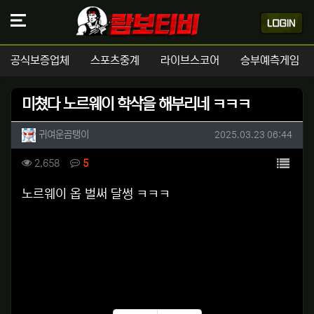
공식보증업체
스포츠중계
라이브스코어
승부예측게임
미쳤다 노르웨이 학삭을 해부리네 ㅋㅋㅋ
작성자 정보
작성
작성일
귀여운곰탱이
2025.03.23 06:44
컨텐츠 정보
목록
조회
댓글
2,658
5
본문
노르웨이 옵 벌써 달썽 ㅋㅋㅋ