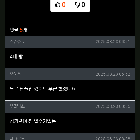
0
0
추천
비추천
관련자료
댓글
5
개
슈슈슈규님의 댓글
작성일
슈슈슈규
2025.03.23 06:51
4대 빵
오예쓰님의 댓글
작성일
오예쓰
2025.03.23 06:52
노르 단폴만 갔어도 푸근 했겠네요
우리박소님의 댓글
작성일
우리박소
2025.03.23 06:55
경기력이 참 알수가없는
다크로드님의 댓글
작성일
다크로드
2025.03.23 06:58