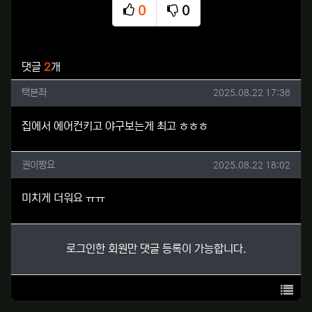
0
0
추천
비추천
관련자료
댓글
2
개
택본좌님의 댓글
작성일
택본좌
2025.08.22 17:36
집에서 에어컨키고 야구보는게 최고 ㅎㅎㅎ
권이짱요님의 댓글
작성일
권이짱요
2025.08.22 18:02
미치게 더워요 ㅠㅠ
로그인한 회원만 댓글 등록이 가능합니다.
목록