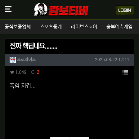
공식보증업체
스포츠중계
라이브스코어
승부예측게임
진짜 핵덥네요........
작성자 정보
작성
작성일
프로파이스
2025.08.22 17:11
컨텐츠 정보
목록
조회
댓글
1,049
2
본문
폭염 지겹...