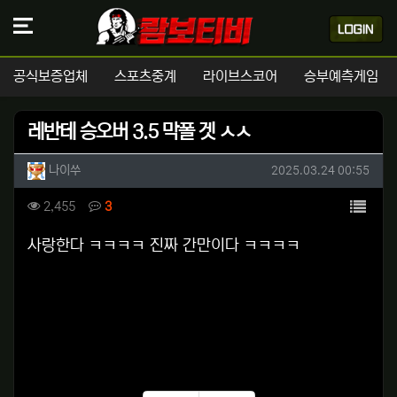
공식보증업체
스포츠중계
라이브스코어
승부예측게임
레반테 승오버 3.5 막폴 겟 ㅅㅅ
작성자 정보
작성
작성일
나이쑤
2025.03.24 00:55
컨텐츠 정보
목록
조회
댓글
2,455
3
본문
사랑한다 ㅋㅋㅋㅋ 진짜 간만이다 ㅋㅋㅋㅋ