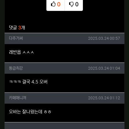
0
0
추천
비추천
관련자료
댓글
3
개
다주거써님의 댓글
작성일
다주거써
2025.03.24 00:57
레반옵 ㅅㅅㅅ
동급최강님의 댓글
작성일
동급최강
2025.03.24 01:04
ㅋㅋㅋ 결국 4.5 오버
카페매니져님의 댓글
작성일
카페매니져
2025.03.24 01:12
오바는 잘나왔는데 ㅎㅎ