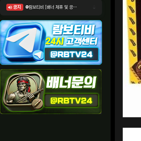
공지
⛔람보티비 [배너 제휴 및 공식 입점 문의 안내]
⛔람보티비 [포인트: 상품전환 및 제휴전환 안내]
⛔람보티비 [정회원 등급UP! 안내사항]
⛔람보티비 [채팅방 이용시 주의사항]
⛔람보티비 [공식보증업체 안내]