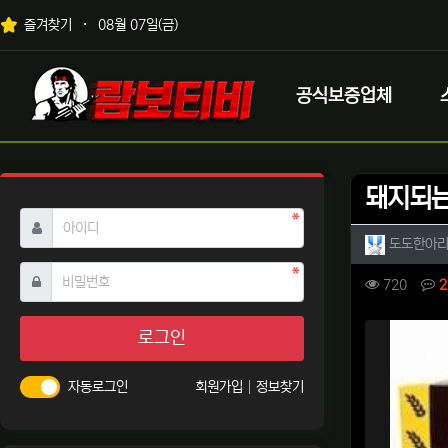
상단 네비
즐겨찾기
08월 07일(금)
메인 메뉴
로고
공식보증업체
돼지되는 
필수
아이디
작성자 
도도한아
필수
비밀번호
컨텐츠 
조회
720
2
본문
로그인
자동로그인
회원가입
정보찾기