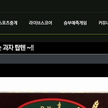
스포츠중계
라이브스코어
승부예측게임
커뮤
과자 탑텐 ~!!
정보
작성
리
정보
댓글