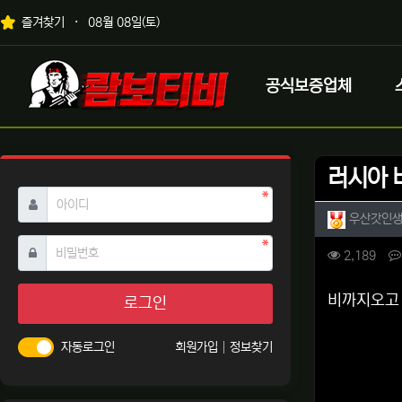
상단 네비
즐겨찾기
08월 08일(토)
메인 메뉴
로고
공식보증업체
러시아 
필수
아이디
작성자 
우산갓인
필수
비밀번호
컨텐츠 
조회
2,189
본문
비까지오고 
로그인
자동로그인
회원가입
정보찾기