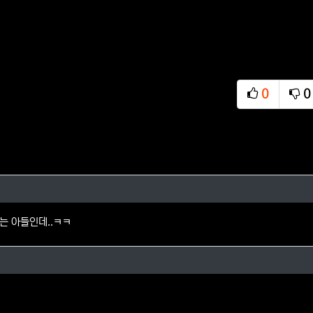
0
0
추천
비
자님의 댓글
는 아들인데..ㅋㅋ
님의 댓글