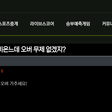
스포츠중계
라이브스코어
승부예측게임
커뮤
비온느데 오버 무제 없겠지?
정보
작성
생
정보
댓글
5
오버 가주세요!