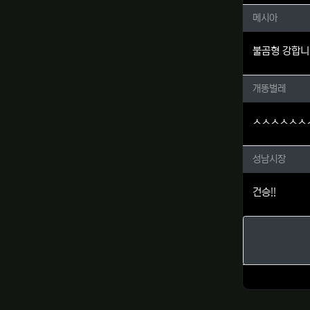
메시아님
메시아
불곰형 강합
개똥벌레
개똥벌레
ㅅㅅㅅㅅㅅㅅ
성남시장
성남시장
건승!!