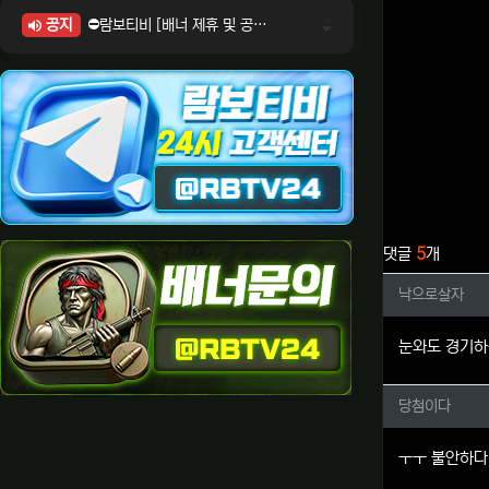
공지
⛔람보티비 [배너 제휴 및 공식 입점 문의 안내]
⛔람보티비 [포인트: 상품전환 및 제휴전환 안내]
⛔람보티비 [정회원 등급UP! 안내사항]
⛔람보티비 [채팅방 이용시 주의사항]
⛔람보티비 [공식보증업체 안내]
관련자료
댓글
5
개
낙으로살
낙으로살자
눈와도 경기하
당첨이다
당첨이다
ㅜㅜ 불안하다