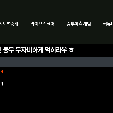
스포츠중계
라이브스코어
승부예측게임
커뮤
 동무 무자비하게 먹히라우 ㅎ
정보
정보
댓글
4
!!