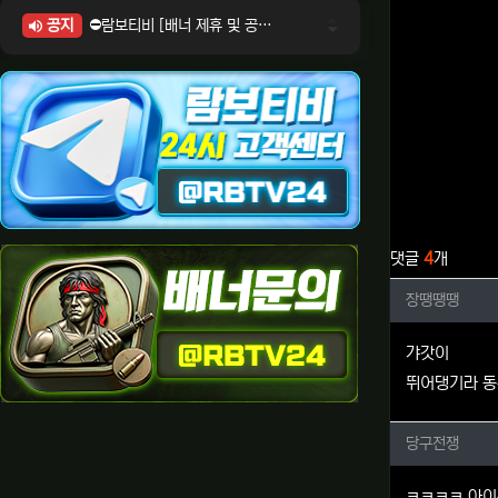
공지
⛔람보티비 [배너 제휴 및 공식 입점 문의 안내]
⛔람보티비 [포인트: 상품전환 및 제휴전환 안내]
⛔람보티비 [정회원 등급UP! 안내사항]
⛔람보티비 [채팅방 이용시 주의사항]
⛔람보티비 [공식보증업체 안내]
관련자료
댓글
4
개
장땡땡땡
장땡땡땡
갸갓이
뛰어댕기라 동무
당구전쟁
당구전쟁
ㅋㅋㅋㅋ 아이