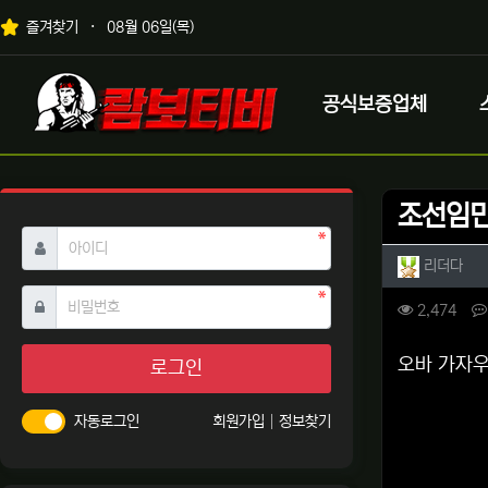
상단 네비
즐겨찾기
08월 06일(목)
메인 메뉴
로고
공식보증업체
조선임민
필수
아이디
작성자 
작성
리더다
필수
비밀번호
컨텐츠 
조회
2,474
본문
오바 가자우
로그인
자동로그인
회원가입
정보찾기