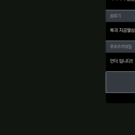
꽁로기님
꽁로기
북괴 지금열심히
후르츠칵
후르츠칵테일
언더 입니다!!