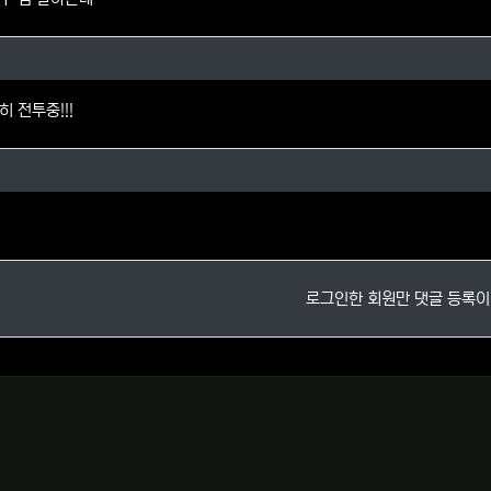
의 댓글
 전투중!!!
테일님의 댓글
로그인한 회원만 댓글 등록이