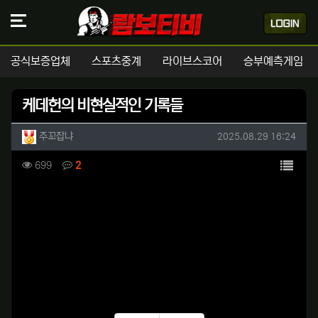
공식보증업체
스포츠중계
라이브스코어
승부예측게임
케데헌의 비현실적인 기록들
작성자 정보
작성
작성일
주꼬잡냐
2025.08.29 16:24
컨텐츠 정보
목록
조회
댓글
699
2
본문