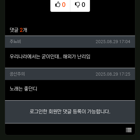
0
0
추천
비추천
관련자료
댓글
2
개
주뇨비님의 댓글
작성일
주뇨비
2025.08.29 17:04
우리나라에서는 굳이인데.. 해외가 난리임
공산주의님의 댓글
작성일
공산주의
2025.08.29 17:25
노래는 좋던디
로그인한 회원만 댓글 등록이 가능합니다.
목록