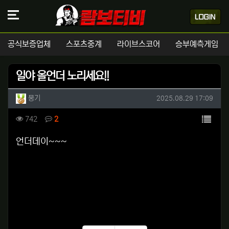
공식보증업체
스포츠중계
라이브스코어
승부예측게임
일야 올언더 노리세요!!
작성자 정보
작성
작성일
뭉기
2025.08.29 17:09
컨텐츠 정보
목록
조회
댓글
742
2
본문
언더데이~~~