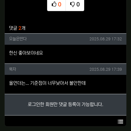
0
0
추천
비추천
관련자료
댓글
2
개
오늘은딴다님의 댓글
작성일
오늘은딴다
2025.08.29 17:32
한신 좋아보이네요
묵자님의 댓글
작성일
묵자
2025.08.29 17:39
올언더는... 기준점이 너무낮아서 불안한데
로그인한 회원만 댓글 등록이 가능합니다.
목록