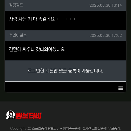
킬링필드님의 댓글
작성일
킬링필드
2025.08.30 16:14
사람 사는 거 다 똑같네요ㅋㅋㅋㅋㅋ
후리아덜놈님의 댓글
작성일
후리아덜놈
2025.08.30 17:02
간만에 싸우나 갔다와야겠네요
로그인한 회원만 댓글 등록이 가능합니다.
목록
Copyright (C) 스포츠중계 람보티비 - 해외축구중계, 실시간 고화질중계, 무료중계,