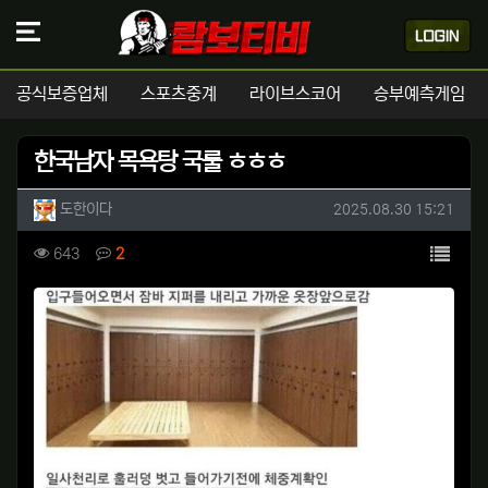
공식보증업체
스포츠중계
라이브스코어
승부예측게임
한국남자 목욕탕 국룰 ㅎㅎㅎ
작성자 정보
작성
작성일
도한이다
2025.08.30 15:21
컨텐츠 정보
목록
조회
댓글
643
2
본문