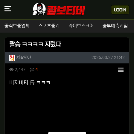
공식보증업체
스포츠중계
라이브스코어
승부예측게임
랄승 ㅋㅋㅋㅋ 지렸다
작성자 정보
작성
작성일
차살꺼야
2025.03.27 21:42
컨텐츠 정보
목록
조회
댓글
2,447
4
본문
버저비터 릅 ㅋㅋㅋ