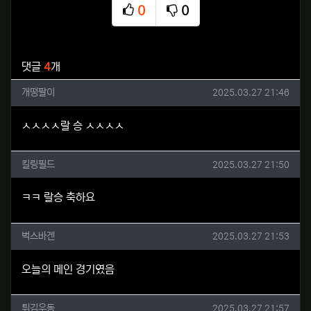
0
0
추천
비추천
관련자료
댓글
4
개
개떵팔이님의 댓글
작성일
개떵팔이
2025.03.27 21:46
ㅅㅅㅅㅅ랄 승 ㅅㅅㅅㅅ
킬링필드님의 댓글
작성일
킬링필드
2025.03.27 21:50
ㅋㅋ 랄승 축하요
벅스바겐님의 댓글
작성일
벅스바겐
2025.03.27 21:53
오늘의 메인 경기였음
튀김우동님의 댓글
작성일
튀김우동
2025.03.27 21:57