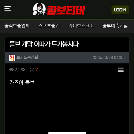
공식보증업체
스포츠중계
라이브스코어
승부예측게임
믈브 개막 이따가 드가봅시다
작성자 정보
작성
작성일
보기드문삽질
2025.03.28 01:35
컨텐츠 정보
목록
조회
댓글
2,283
2
본문
가즈아 믈브