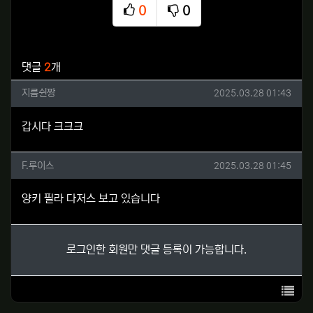
0
0
추천
비추천
관련자료
댓글
2
개
지름쉰짱님의 댓글
작성일
지름쉰짱
2025.03.28 01:43
갑시다 크크크
F.루이스님의 댓글
작성일
F.루이스
2025.03.28 01:45
양키 필라 다저스 보고 있습니다
로그인한 회원만 댓글 등록이 가능합니다.
목록