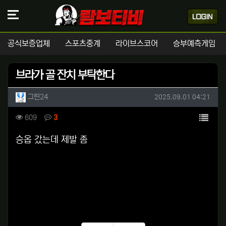
공식보증업체
스포츠중계
라이브스코어
승부예측게임
브라가 골 잔치 부탁한다
작성자 정보
작성
작성일
그린24
2025.09.01 04:21
컨텐츠 정보
목록
조회
댓글
609
3
본문
승옵 갔는데 제발 좀