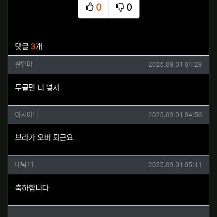
0
0
추천
비추천
관련자료
댓글
3
개
살인마님의 댓글
작성일
살인마
2025.09.01 04:29
두골만 더 넣자
아시아나님의 댓글
작성일
아시아나
2025.09.01 04:56
브라가 오버 퇴근요
대박11님의 댓글
작성일
대박11
2025.09.01 05:11
축하합니다