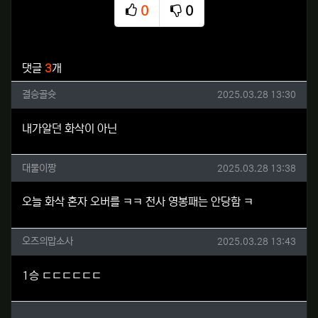
0
0
추천
비추천
관련자료
댓글
3
개
결승골슛님의 댓글
작성일
결승골슛
2025.03.28 13:30
내가알던 화삭이 아닌
대물이짱님의 댓글
작성일
대물이짱
2025.03.28 13:38
오늘 화삭 혼자 오버를 ㅋㅋ 천사 영봉패는 안당함 ㅋ
오즈의맙소사님의 댓글
작성일
오즈의맙소사
2025.03.28 13:43
1승 ㄷㄷㄷㄷㄷㄷ