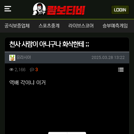
공식보증업체
스포츠중계
라이브스코어
승부예측게임
천사 사람이 아니구나 화삭한테 ;;
작성자 정보
작성
작성일
유라시아
2025.03.28 13:22
컨텐츠 정보
목록
조회
댓글
2,166
3
본문
역배 각이냐 이거