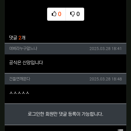
0
0
추천
비추천
관련자료
댓글
2
개
여봐라누구없느냐님의 댓글
작성일
여봐라누구없느냐
2025.03.28 18:41
공식은 신앙입니다
건들면깨문다님의 댓글
작성일
건들면깨문다
2025.03.28 18:48
ㅅㅅㅅㅅㅅ
로그인한 회원만 댓글 등록이 가능합니다.