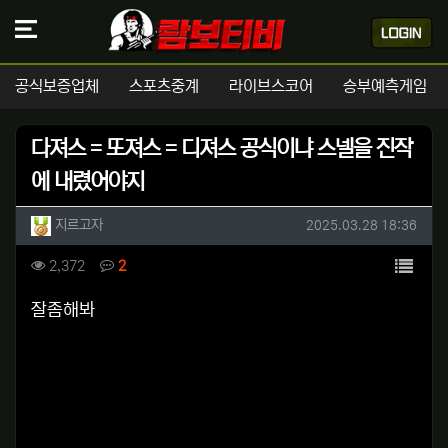
공식보증업체
스포츠중계
라이브스코어
승부예측게임
다져스 = 또져스 = 디져스 공식이냐 스넬을 진작
에 내렸어야지
작성자 정보
작성
작성일
지르고자
2025.03.28 18:36
컨텐츠 정보
목록
조회
댓글
2,372
2
본문
잘좀해봐