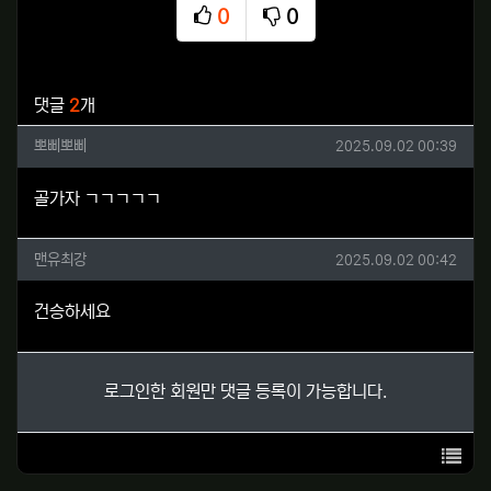
0
0
추천
비추천
관련자료
댓글
2
개
뽀삐뽀삐님의 댓글
작성일
뽀삐뽀삐
2025.09.02 00:39
골가자 ㄱㄱㄱㄱㄱ
맨유최강님의 댓글
작성일
맨유최강
2025.09.02 00:42
건승하세요
로그인한 회원만 댓글 등록이 가능합니다.
목록