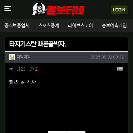
공식보증업체
스포츠중계
라이브스코어
승부예측게임
타지키스탄 빠른골박자.
작성자 정보
작성
작성일
퍽퍽퍽퍽
2025.09.02 00:32
컨텐츠 정보
목록
조회
댓글
1,123
2
본문
빨리 골 가자