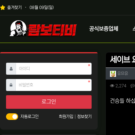
상단 네비
즐겨찾기
08월 09일(일)
메인 메뉴
로고
공식보증업체
세이브 
필수
아이디
작성자 
작성
유므유
필수
비밀번호
컨텐츠 
조회
2,274
본문
건승들 하십쇼
로그인
자동로그인
회원가입
정보찾기