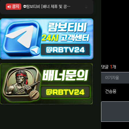
공지
⛔람보티비 [배너 제휴 및 공식 입점 문의 안내]
⛔람보티비 [포인트: 상품전환 및 제휴전환 안내]
⛔람보티비 [정회원 등급UP! 안내사항]
⛔람보티비 [채팅방 이용시 주의사항]
⛔람보티비 [공식보증업체 안내]
관련자료
댓글
1
개
이기자올
이기자올
건승용