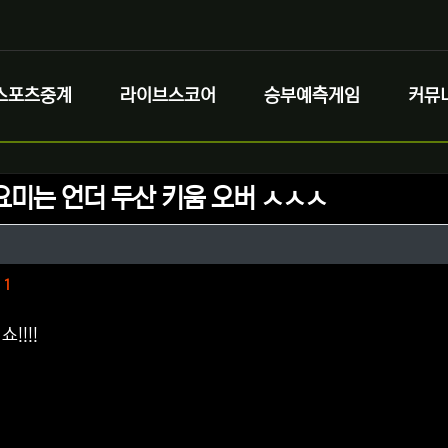
스포츠중계
라이브스코어
승부예측게임
커뮤
요미는 언더 두산 키움 오버 ㅅㅅㅅ
정보
정보
댓글
1
!!!!