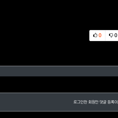
0
0
추천
비
님의 댓글
로그인한 회원만 댓글 등록이