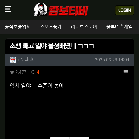
공식보증업체
스포츠중계
라이브스코어
승부예측게임
소뱅 빼고 일야 올정배였네 ㅋㅋㅋ
작성자 정보
작성
작성일
고무다라이
2025.03.29 14:04
컨텐츠 정보
목록
조회
댓글
2,477
4
본문
역시 일야는 수준이 높아