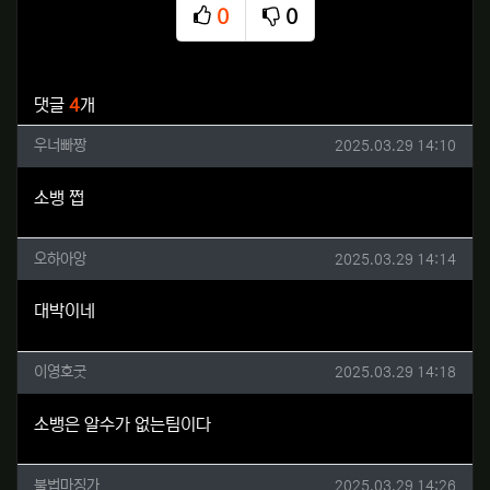
0
0
추천
비추천
관련자료
댓글
4
개
우너빠짱님의 댓글
작성일
우너빠짱
2025.03.29 14:10
소뱅 쩝
오하아앙님의 댓글
작성일
오하아앙
2025.03.29 14:14
대박이네
이영호굿님의 댓글
작성일
이영호굿
2025.03.29 14:18
소뱅은 알수가 없는팀이다
불법마징가님의 댓글
작성일
불법마징가
2025.03.29 14:26