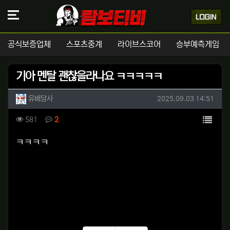
공식보증업체
스포츠중계
라이브스코어
승부예측게임
기아 멘탈 괜찮을라나요 ㅋㅋㅋㅋㅋ
작성자 정보
작성
작성일
유베당사
2025.09.03 14:51
컨텐츠 정보
목록
조회
댓글
581
2
본문
ㅋㅋㅋㅋ