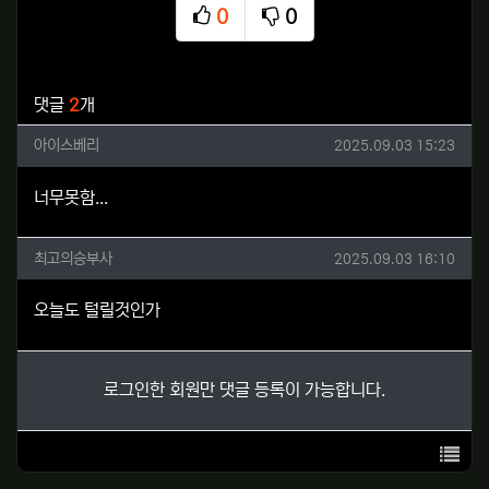
0
0
추천
비추천
관련자료
댓글
2
개
아이스베리님의 댓글
작성일
아이스베리
2025.09.03 15:23
너무못함...
최고의승부사님의 댓글
작성일
최고의승부사
2025.09.03 16:10
오늘도 털릴것인가
로그인한 회원만 댓글 등록이 가능합니다.
목록