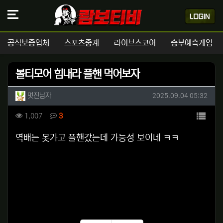
공식보증업체
스포츠중계
라이브스코어
승부예측게임
볼티모어 힘내라 플핸 먹어보자
작성자 정보
작성
작성일
멋진남자
2025.09.04 05:32
컨텐츠 정보
목록
조회
댓글
1,007
3
본문
역배는 못가고 플핸갔는데 가능성 보이네 ㅋㅋ