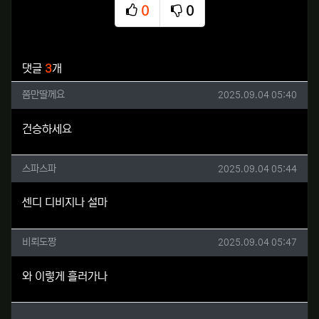
0
0
추천
비추천
관련자료
댓글
3
개
쫌만딸께요님의 댓글
작성일
쫌만딸께요
2025.09.04 05:40
건승하세요
스파스파님의 댓글
작성일
스파스파
2025.09.04 05:44
센디 디비지나 설마
비뢰도짱님의 댓글
작성일
비뢰도짱
2025.09.04 05:47
와 이렇게 흘러가나