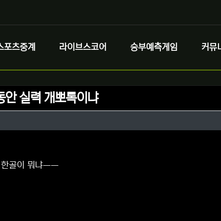
스포츠중계
라이브스코어
승부예측게임
커뮤
동안 실력 개뽀록이냐
정보
정보
댓글
 한골이 뭐냐ㅡㅡ