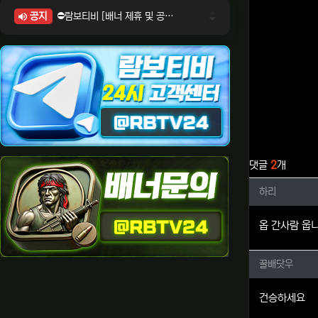
공지
⛔람보티비 [배너 제휴 및 공식 입점 문의 안내]
⛔람보티비 [포인트: 상품전환 및 제휴전환 안내]
⛔람보티비 [정회원 등급UP! 안내사항]
⛔람보티비 [채팅방 이용시 주의사항]
⛔람보티비 [공식보증업체 안내]
관련자료
댓글
2
개
하리님의
하리
옵 간사람 웁
꿀배닷우
꿀배닷우
건승하세요