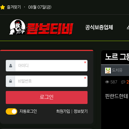
상단 네비
즐겨찾기
08월 07일(금)
메인 메뉴
로고
공식보증업체
노르 그
필수
아이디
작성자 
작성
도치유
필수
비밀번호
컨텐츠 
조회
587
2
본문
핀란드한테
로그인
자동로그인
회원가입
정보찾기