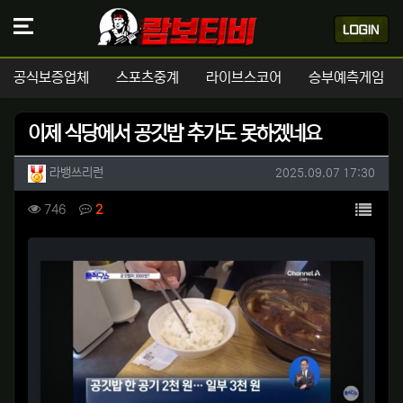
공식보증업체
스포츠중계
라이브스코어
승부예측게임
이제 식당에서 공깃밥 추가도 못하겠네요
작성자 정보
작성
작성일
라뱅쓰리런
2025.09.07 17:30
컨텐츠 정보
목록
조회
댓글
746
2
본문