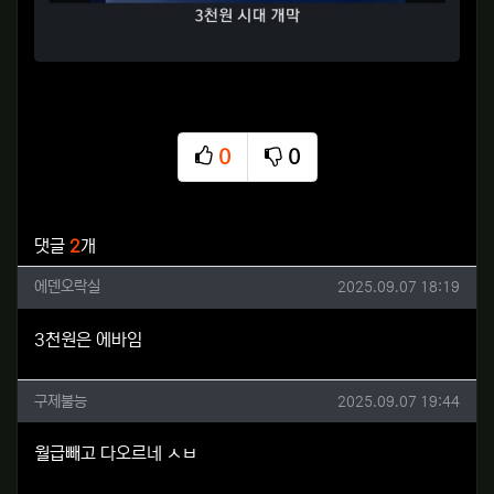
0
0
추천
비추천
관련자료
댓글
2
개
에덴오락실님의 댓글
작성일
에덴오락실
2025.09.07 18:19
3천원은 에바임
구제불능님의 댓글
작성일
구제불능
2025.09.07 19:44
월급빼고 다오르네 ㅅㅂ