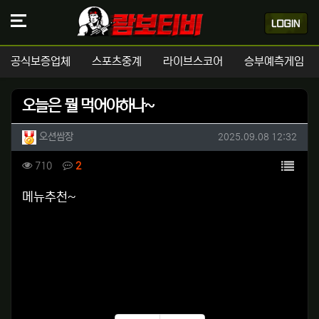
공식보증업체
스포츠중계
라이브스코어
승부예측게임
오늘은 뭘 먹어야하나~
작성자 정보
작성
작성일
오션쌈장
2025.09.08 12:32
컨텐츠 정보
목록
조회
댓글
710
2
본문
메뉴추천~