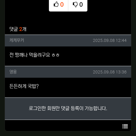
0
0
추천
비추천
관련자료
댓글
2
개
케케무커님의 댓글
작성일
케케무커
2025.09.08 12:44
전 짱깨나 먹을려구요 ㅎㅎ
영웅님의 댓글
작성일
영웅
2025.09.08 13:36
든든하게 국밥?
로그인한 회원만 댓글 등록이 가능합니다.
목록