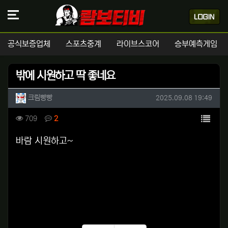
공식보증업체
스포츠중계
라이브스코어
승부예측게임
밖에 시원하고 딱 좋네요
작성자 정보
작성
작성일
크림빵빵
2025.09.08 19:49
컨텐츠 정보
목록
조회
댓글
709
2
본문
바람 시원하고~