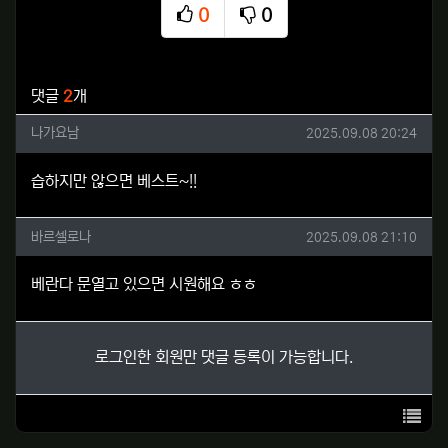
0
0
추천
비추천
관련자료
댓글
2
개
나가요남님의 댓글
작성일
나가요남
2025.09.08 20:24
습하지만 않으면 베스트~!!
바르셀로나님의 댓글
작성일
바르셀로나
2025.09.08 21:10
베란다 문열고 있으면 시원해요 ㅎㅎ
로그인한 회원만 댓글 등록이 가능합니다.
목록