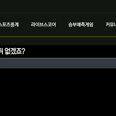
스포츠중계
라이브스코어
승부예측게임
커뮤
취 없겠죠?
정보
작성
네
정보
댓글