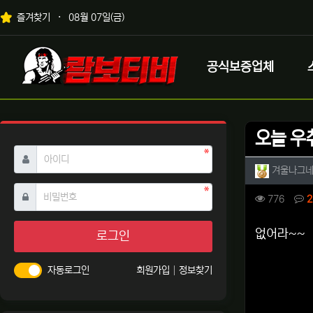
상단 네비
즐겨찾기
08월 07일(금)
메인 메뉴
로고
공식보증업체
오늘 우
필수
아이디
작성자 
겨울나그
필수
비밀번호
컨텐츠 
조회
776
2
본문
없어라~~
로그인
자동로그인
회원가입
정보찾기