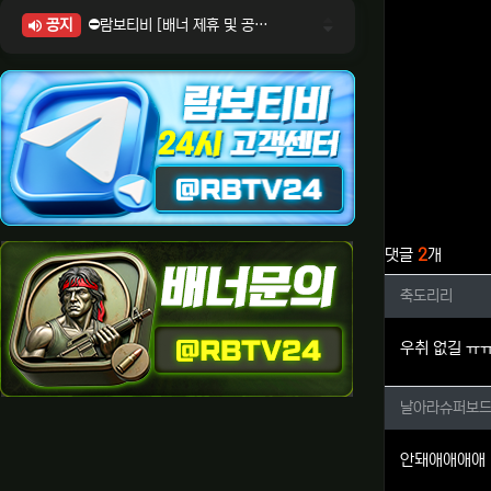
공지
⛔람보티비 [배너 제휴 및 공식 입점 문의 안내]
⛔람보티비 [포인트: 상품전환 및 제휴전환 안내]
⛔람보티비 [정회원 등급UP! 안내사항]
⛔람보티비 [채팅방 이용시 주의사항]
⛔람보티비 [공식보증업체 안내]
관련자료
댓글
2
개
축도리리
축도리리
우취 없길 ㅠ
날아라슈
날아라슈퍼보
안돼애애애애