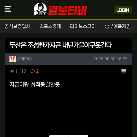
공식보증업체
스포츠중계
라이브스코어
승부예측게임
두산은 조성환가지곤 내년가을야구못간다
작성자 정보
작성
작성일
푸하하하
2025.09.09 16:37
컨텐츠 정보
목록
조회
댓글
1,110
2
본문
지금이랑 성적동일할듯