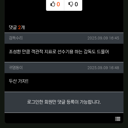
0
0
추천
비추천
관련자료
댓글
2
개
검독수리님의 댓글
작성일
검독수리
2025.09.09 16:45
조성환 만큼 객관적 지표로 선수기용 하는 감독도 드물어
귀염둥이님의 댓글
작성일
귀염둥이
2025.09.09 16:48
두산 가자!!
로그인한 회원만 댓글 등록이 가능합니다.
목록