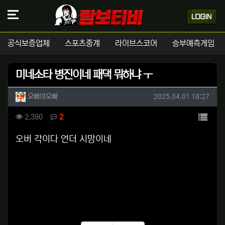
공식보증업체
스포츠중계
라이브스코어
승부예측게임
미네소타 병진이네 패댁 뭐하냐 ㅜ
작성자 정보
작성
작성일
오빠야오빠
2025.04.01 18:27
컨텐츠 정보
목록
조회
댓글
2,390
2
본문
오버 각이다 언더 시망이네