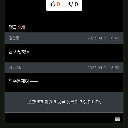
0
0
추천
비추천
관련자료
댓글
2
개
김실장님의 댓글
작성일
김실장
2025.04.01 18:40
급 사망했죠
카리스마님의 댓글
작성일
카리스마
2025.04.01 18:53
투수문제여 ㅡㅡ
로그인한 회원만 댓글 등록이 가능합니다.
목록