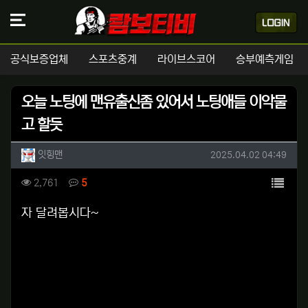
공식보증업체
스포츠중계
라이브스코어
승부예측게임
오늘 노팅에 맨유출신좀 있어서 노팅애들 이악물
고 할듯
작성자 정보
작성
작성일
잇힝맨
2025.04.02 04:49
컨텐츠 정보
목록
조회
댓글
2,761
5
본문
자 달려봅시다~