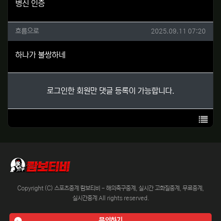
병신 인증
흐름으로님의 댓글
작성일
흐름으로
2025.09.11 07:20
하나가 불쌍하네
로그인한 회원만 댓글 등록이 가능합니다.
목록
Copyright (C) 스포츠중계 람보티비 - 해외축구중계, 실시간 고화질중계, 무료중계,
실시간중계 All rights reserved.
문의하기