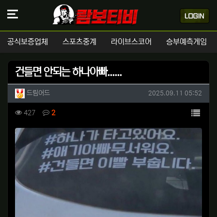
공식보증업체
스포츠중계
라이브스코어
승부예측게임
건들면 안되는 하나아빠......
작성자 정보
작성
작성일
드림어드
2025.09.11 05:52
컨텐츠 정보
목록
조회
댓글
427
2
본문