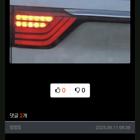
0
0
추천
비추천
관련자료
댓글
2
개
밍밍밍님의 댓글
작성일
밍밍밍
2025.09.11 06:39